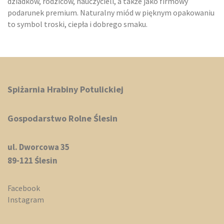
dziadków, rodziców, nauczycieli, a także jako firmowy
podarunek premium. Naturalny miód w pięknym opakowaniu
to symbol troski, ciepła i dobrego smaku.
Spiżarnia Hrabiny Potulickiej
Gospodarstwo Rolne Ślesin
ul. Dworcowa 35
89-121 Ślesin
Facebook
Instagram