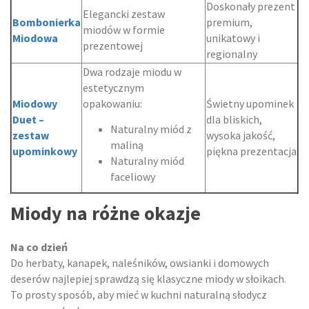
Doskonały prezent
Elegancki zestaw
Bombonierka
premium,
miodów w formie
Miodowa
unikatowy i
prezentowej
regionalny
Dwa rodzaje miodu w
estetycznym
Miodowy
opakowaniu:
Świetny upominek
Duet –
dla bliskich,
Naturalny miód z
zestaw
wysoka jakość,
maliną
upominkowy
piękna prezentacja
Naturalny miód
faceliowy
Miody na różne okazje
Na co dzień
Do herbaty, kanapek, naleśników, owsianki i domowych
deserów najlepiej sprawdzą się klasyczne miody w słoikach.
To prosty sposób, aby mieć w kuchni naturalną słodycz