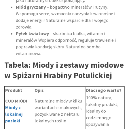
jako naturalny środek uspokajający.
Miód gryczany
– bogactwo minerałów i rutyny.
Wspomaga serce, wzmacnia naczynia krwionośne i
dodaje energii! Naturalne wsparcie dla Twojego
zdrowia.
Pyłek kwiatowy
– skarbnica białka, witamin i
minerałów. Wspiera odporność, reguluje trawienie i
poprawia kondycję skóry. Naturalna bomba
witaminowa.
Tabela: Miody i zestawy miodowe
w Spiżarni Hrabiny Potulickiej
Produkt
Opis
Dlaczego warto?
100% natury,
CUD MIÓD!
Naturalne miody w kilku
lokalny produkt,
Miody z
wariantach smakowych,
idealny do
lokalnej
pozyskiwane z nektaru
codziennego
pasieki
lokalnych roślin
spożywania