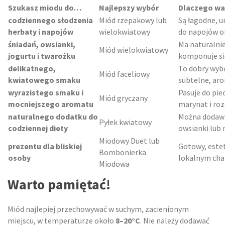
Szukasz miodu do…
Najlepszy wybór
Dlaczego wa
codziennego słodzenia
Miód rzepakowy lub
Są łagodne, u
herbaty i napojów
wielokwiatowy
do napojów o
śniadań, owsianki,
Ma naturalnie
Miód wielokwiatowy
jogurtu i twarożku
komponuje się
delikatnego,
To dobry wybó
Miód faceliowy
kwiatowego smaku
subtelne, ar
wyrazistego smaku i
Pasuje do pi
Miód gryczany
mocniejszego aromatu
marynat i ro
naturalnego dodatku do
Można dodawać
Pyłek kwiatowy
codziennej diety
owsianki lub 
Miodowy Duet lub
prezentu dla bliskiej
Gotowy, este
Bombonierka
osoby
lokalnym cha
Miodowa
Warto pamiętać!
Miód najlepiej przechowywać w suchym, zacienionym
miejscu, w temperaturze około
8–20°C
. Nie należy dodawać