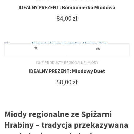
wybrać
IDEALNY PREZENT: Bombonierka Miodowa
84,00
zł
na
stronie
produktu
,
INNE PRODUKTY REGIONALNE
MIODY
IDEALNY PREZENT: Miodowy Duet
58,00
zł
Miody regionalne ze Spiżarni
Hrabiny – tradycja przekazywana