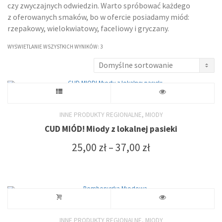
czy zwyczajnych odwiedzin. Warto spróbować każdego
z oferowanych smaków, bo w ofercie posiadamy miód:
rzepakowy, wielokwiatowy, faceliowy i gryczany.
WYŚWIETLANIE WSZYSTKICH WYNIKÓW: 3
Ten
produkt
,
INNE PRODUKTY REGIONALNE
MIODY
CUD MIÓD! Miody z lokalnej pasieki
ma
Zakres
25,00
zł
–
37,00
zł
wiele
cen:
od
wariantów.
25,00 zł
do
Opcje
37,00 zł
można
,
INNE PRODUKTY REGIONALNE
MIODY