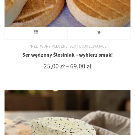
Ten
produkt
,
PRZETWORY MLECZNE
SERY DOJRZEWAJĄCE
Ser wędzony Ślesiniak – wybierz smak!
ma
Zakres
25,00
zł
–
69,00
zł
wiele
cen:
od
wariantów.
25,00 zł
do
Opcje
69,00 zł
można
wybrać
na