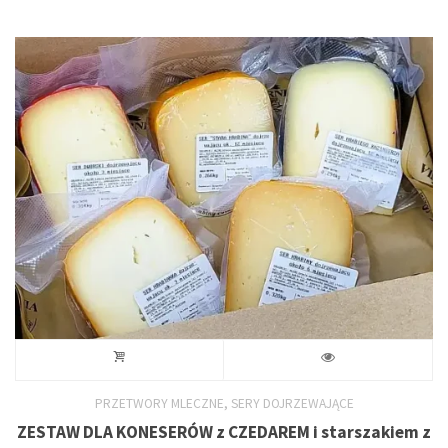
od
wariantów.
26,00 zł
do
Opcje
67,00 zł
można
wybrać
na
stronie
produktu
,
PRZETWORY MLECZNE
SERY DOJRZEWAJĄCE
ZESTAW DLA KONESERÓW z CZEDAREM i starszakiem z