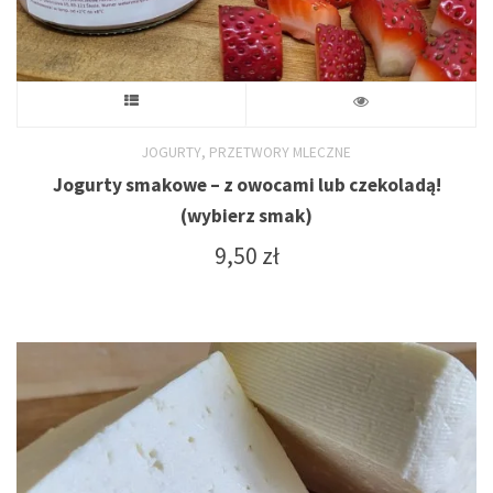
Ten
produkt
,
JOGURTY
PRZETWORY MLECZNE
Jogurty smakowe – z owocami lub czekoladą!
ma
(wybierz smak)
wiele
9,50
zł
wariantów.
Opcje
można
wybrać
na