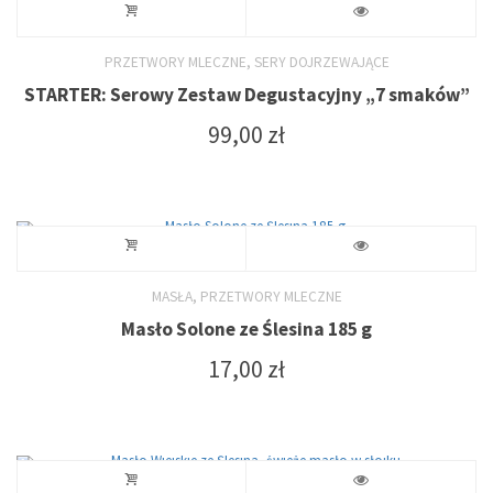
,
PRZETWORY MLECZNE
SERY DOJRZEWAJĄCE
STARTER: Serowy Zestaw Degustacyjny „7 smaków”
99,00
zł
,
MASŁA
PRZETWORY MLECZNE
Masło Solone ze Ślesina 185 g
17,00
zł