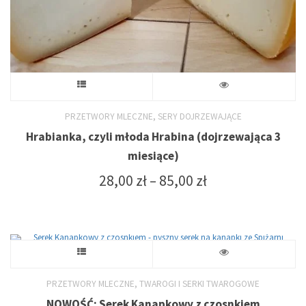
produktu
Ten
produkt
,
PRZETWORY MLECZNE
SERY DOJRZEWAJĄCE
Hrabianka, czyli młoda Hrabina (dojrzewająca 3
ma
miesiące)
wiele
Zakres
28,00
zł
–
85,00
zł
cen:
wariantów.
od
Opcje
28,00 zł
do
można
Ten
85,00 zł
wybrać
produkt
,
PRZETWORY MLECZNE
TWAROGI I SERKI TWAROGOWE
NOWOŚĆ: Serek Kanapkowy z czosnkiem
na