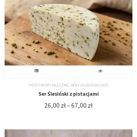
wybrać
na
stronie
produktu
Ten
produkt
,
PRZETWORY MLECZNE
SERY DOJRZEWAJĄCE
Ser Ślesiński z pistacjami
ma
Zakres
26,00
zł
–
67,00
zł
wiele
cen:
od
wariantów.
26,00 zł
do
Opcje