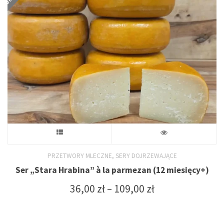
wybrać
na
stronie
produktu
Ten
produkt
,
PRZETWORY MLECZNE
SERY DOJRZEWAJĄCE
Ser „Stara Hrabina” à la parmezan (12 miesięcy+)
ma
Zakres
36,00
zł
–
109,00
zł
wiele
cen:
od
wariantów.
36,00 zł