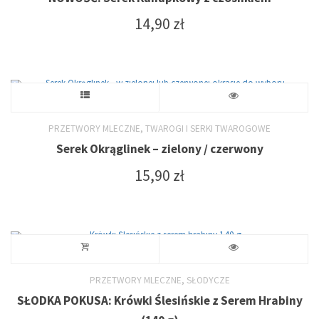
ma
14,90
zł
stronie
wiele
produktu
wariantów.
Opcje
Ten
można
produkt
,
PRZETWORY MLECZNE
TWAROGI I SERKI TWAROGOWE
wybrać
Serek Okrąglinek – zielony / czerwony
ma
15,90
zł
na
wiele
stronie
wariantów.
produktu
Opcje
można
,
PRZETWORY MLECZNE
SŁODYCZE
wybrać
SŁODKA POKUSA: Krówki Ślesińskie z Serem Hrabiny