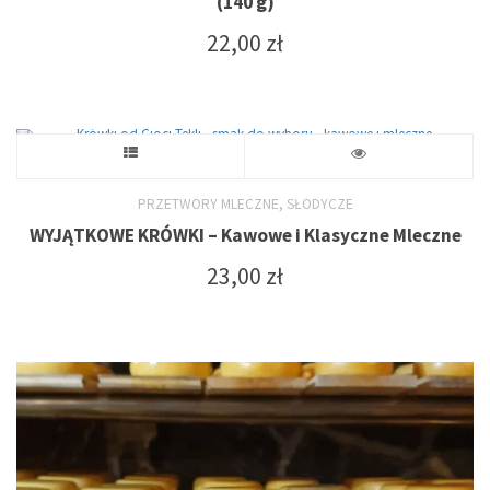
(140 g)
na
22,00
zł
stronie
produktu
Ten
produkt
,
PRZETWORY MLECZNE
SŁODYCZE
WYJĄTKOWE KRÓWKI – Kawowe i Klasyczne Mleczne
ma
23,00
zł
wiele
wariantów.
Opcje
można
wybrać