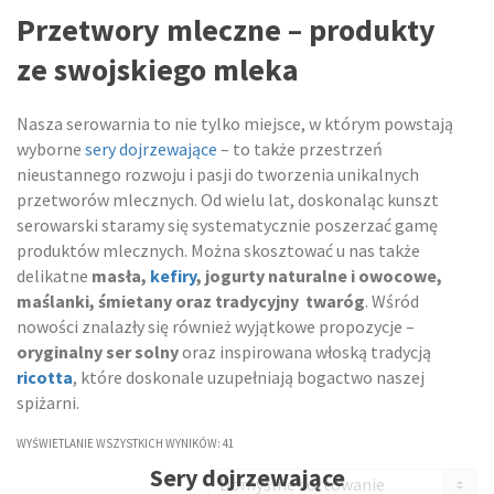
Przetwory mleczne – produkty
ze swojskiego mleka
Nasza serowarnia to nie tylko miejsce, w którym powstają
wyborne
sery dojrzewające
– to także przestrzeń
nieustannego rozwoju i pasji do tworzenia unikalnych
przetworów mlecznych. Od wielu lat, doskonaląc kunszt
serowarski staramy się systematycznie poszerzać gamę
produktów mlecznych. Można skosztować u nas także
delikatne
masła,
kefiry
, jogurty naturalne i owocowe,
maślanki, śmietany oraz tradycyjny twaróg
. Wśród
nowości znalazły się również wyjątkowe propozycje –
oryginalny ser solny
oraz inspirowana włoską tradycją
ricotta
, które doskonale uzupełniają bogactwo naszej
spiżarni.
WYŚWIETLANIE WSZYSTKICH WYNIKÓW: 41
Sery dojrzewające