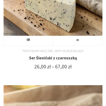
stronie
produktu
Ten
produkt
,
PRZETWORY MLECZNE
SERY DOJRZEWAJĄCE
Ser Ślesiński z czarnuszką
ma
Zakres
26,00
zł
–
67,00
zł
wiele
cen:
od
wariantów.
26,00 zł
do
Opcje
67,00 zł
można