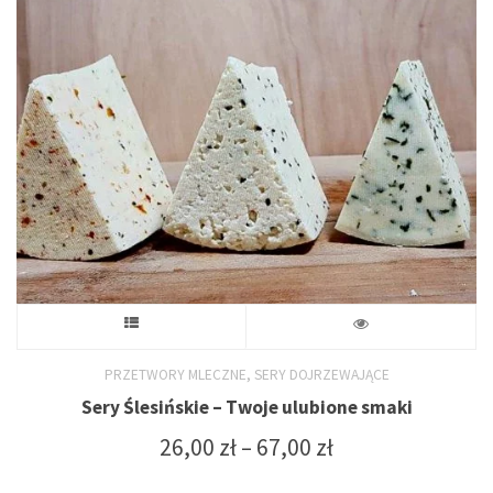
67,00 zł
można
wybrać
na
stronie
produktu
Ten
produkt
,
PRZETWORY MLECZNE
SERY DOJRZEWAJĄCE
Sery Ślesińskie – Twoje ulubione smaki
ma
Zakres
26,00
zł
–
67,00
zł
wiele
cen: