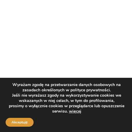
,
JOGURTY
PRZETWORY MLECZNE
Rzemieślniczy jogurt pitny z jagodami 500 g
15,90
zł
Wyrażam zgodę na przetwarzanie danych osobowych na
zasadach określonych w polityce prywatności.
Jeśli nie wyrażasz zgody na wykorzystywanie cookies we
wskazanych w niej celach, w tym do profilowania,
prosimy o wyłącznie cookies w przeglądarce lub opuszczenie
serwisu.
więcej
Akceptuję