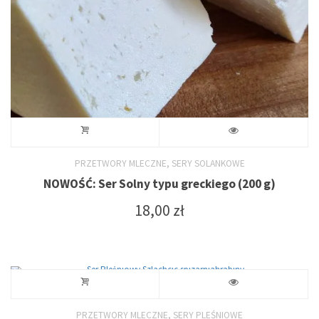
stronie
produktu
,
PRZETWORY MLECZNE
SERY SOLANKOWE
NOWOŚĆ: Ser Solny typu greckiego (200 g)
18,00
zł
,
PRZETWORY MLECZNE
SERY PLEŚNIOWE