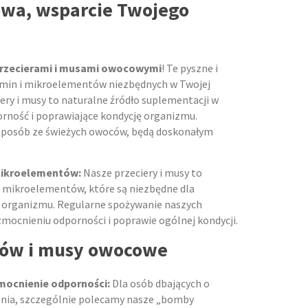
wa, wsparcie Twojego
rzecierami i musami owocowymi
! Te pyszne i
amin i mikroelementów niezbędnych w Twojej
iery i musy to naturalne źródło suplementacji w
rność i poprawiające kondycję organizmu.
sposób ze świeżych owoców, będą doskonałym
 mikroelementów:
Nasze przeciery i musy to
i mikroelementów, które są niezbędne dla
 organizmu. Regularne spożywanie naszych
cnieniu odporności i poprawie ogólnej kondycji.
ców i musy owocowe
mocnienie odporności:
Dla osób dbających o
enia, szczególnie polecamy nasze „bomby