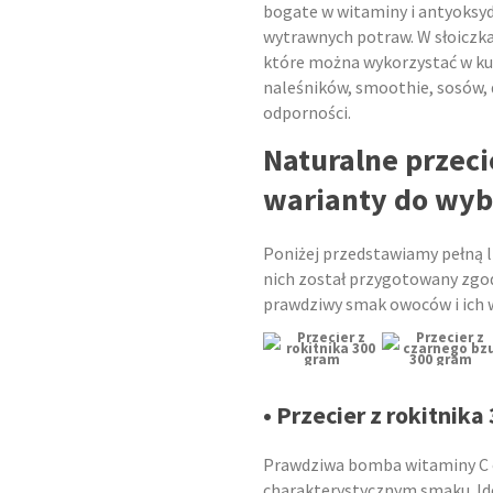
bogate w witaminy i antyoksyd
wytrawnych potraw. W słoiczka
które można wykorzystać w kuc
naleśników, smoothie, sosów, 
odporności.
Naturalne przeci
warianty do wy
Poniżej przedstawiamy pełną l
nich został przygotowany zgo
prawdziwy smak owoców i ich 
• Przecier z rokitnika
Prawdziwa bomba witaminy C 
charakterystycznym smaku. Ide