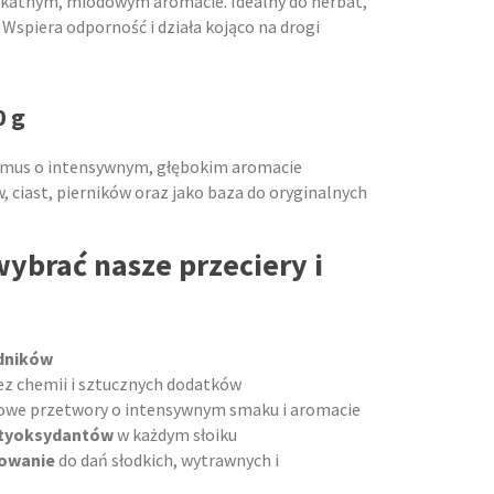
elikatnym, miodowym aromacie. Idealny do herbat,
Wspiera odporność i działa kojąco na drogi
0 g
 mus o intensywnym, głębokim aromacie
 ciast, pierników oraz jako baza do oryginalnych
ybrać nasze przeciery i
dników
z chemii i sztucznych dodatków
we przetwory o intensywnym smaku i aromacie
ntyoksydantów
w każdym słoiku
owanie
do dań słodkich, wytrawnych i