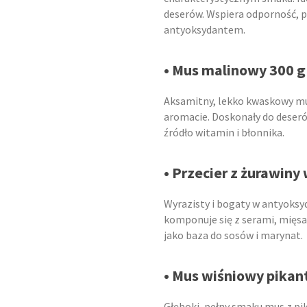
deserów. Wspiera odporność, p
antyoksydantem.
• Mus malinowy 300 g
Aksamitny, lekko kwaskowy m
aromacie. Doskonały do deserów
źródło witamin i błonnika.
• Przecier z żurawiny
Wyrazisty i bogaty w antyoksy
komponuje się z serami, mięsa
jako baza do sosów i marynat.
• Mus wiśniowy pikan
Głęboki, pełny smaku mus z pi