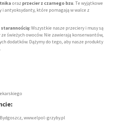
itnika
oraz
przecier z czarnego bzu
. Te wyjątkowe
 i antyoksydanty, które pomagają w walce z
starannością:
Wszystkie nasze przeciery i musy są
y ze świeżych owoców. Nie zawierają konserwantów,
ych dodatków. Dążymy do tego, aby nasze produkty
.
lekarskiego
ncie:
2 Bydgoszcz, www.elpol-grzyby.pl