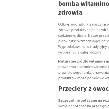
owocowe
bomba witamino
(naturalna
zdrowia
odporność)
Odkryj moc natury z naszymi
p
zdrowe produkty są pełne wit
codziennej diecie. Nasze przec
pierwiastki wzmacniające odpo
Wyprodukowane w tradycyjny 
wyborem dla całej rodziny.
Naturalne źródło witamin i
prawdziwa skarbnica witamin 
prawidłowego funkcjonowania
produktów może pomóc we wzmo
Przeciery z owo
Szczególnie polecane na wz
swoją odporność na przeziębi