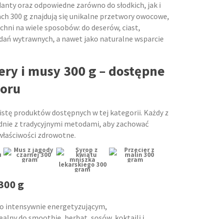
anty oraz odpowiedne zarówno do słodkich, jak i
ch 300 g znajdują się unikalne przetwory owocowe,
hni na wiele sposobów: do deserów, ciast,
dań wytrawnych, a nawet jako naturalne wsparcie
ery i musy 300 g – dostępne
boru
istę produktów dostępnych w tej kategorii. Każdy z
dnie z tradycyjnymi metodami, aby zachować
właściwości zdrowotne.
 300 g
o intensywnie energetyzującym,
alny do smoothie, herbat, sosów, koktajli i