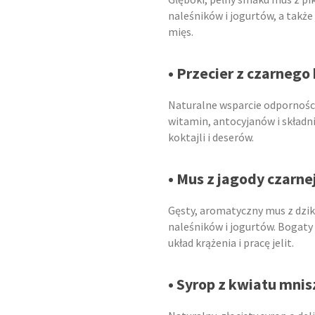
naleśników i jogurtów, a takż
mięs.
• Przecier z czarnego
Naturalne wsparcie odporności
witamin, antocyjanów i składn
koktajli i deserów.
• Mus z jagody czarne
Gęsty, aromatyczny mus z dziki
naleśników i jogurtów. Bogaty
układ krążenia i pracę jelit.
• Syrop z kwiatu mnis