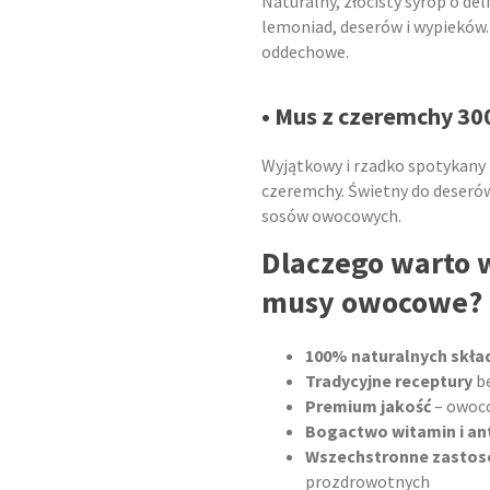
Naturalny, złocisty syrop o d
lemoniad, deserów i wypieków. 
oddechowe.
• Mus z czeremchy 30
Wyjątkowy i rzadko spotykany
czeremchy. Świetny do deserów,
sosów owocowych.
Dlaczego warto w
musy owocowe?
100% naturalnych skła
Tradycyjne receptury
be
Premium jakość
– owoco
Bogactwo witamin i a
Wszechstronne zastos
prozdrowotnych