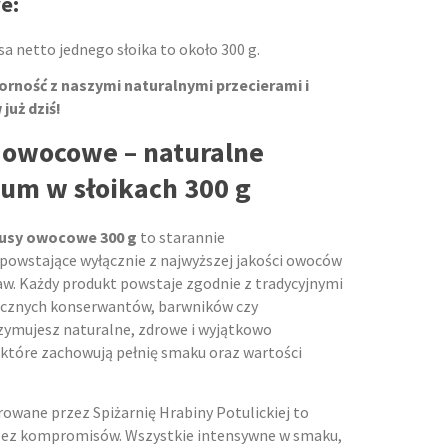
e:
a netto jednego słoika to około 300 g.
orność z naszymi naturalnymi przecierami i
uż dziś!
y owocowe – naturalne
um w słoikach 300 g
musy owocowe 300 g
to starannie
powstające wyłącznie z najwyższej jakości owoców
w. Każdy produkt powstaje zgodnie z tradycyjnymi
ucznych konserwantów, barwników czy
zymujesz naturalne, zdrowe i wyjątkowo
 które zachowują pełnię smaku oraz wartości
rowane przez Spiżarnię Hrabiny Potulickiej to
ez kompromisów. Wszystkie intensywne w smaku,