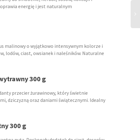
oprawia energię i jest naturalnym
us malinowy o wyjątkowo intensywnym kolorze i
, lodów, ciast, owsianek i naleśników. Naturalne
 wytrawny 300 g
danty przecier żurawinowy, który świetnie
mi, dziczyzną oraz daniami świątecznymi. Idealny
tny 300 g
kantną nutą. Doskonały dodatek do ciast, deserów,