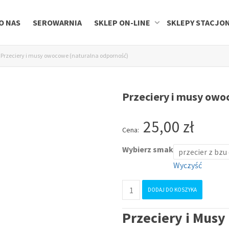
O NAS
SEROWARNIA
SKLEP ON-LINE
SKLEPY STACJO
Przeciery i musy owocowe (naturalna odporność)
Przeciery i musy owo
25,00
zł
Cena:
Wybierz smak
Wyczyść
ilość
DODAJ DO KOSZYKA
Przeciery
i
Przeciery i Mus
musy