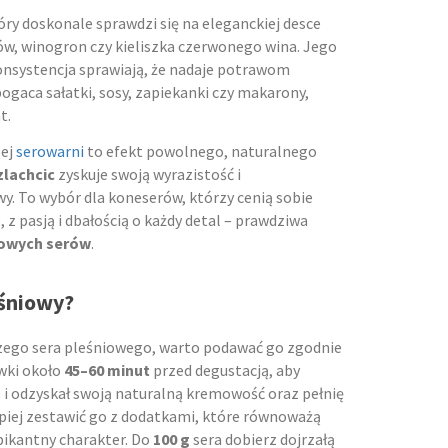
tóry doskonale sprawdzi się na eleganckiej desce
w, winogron czy kieliszka czerwonego wina. Jego
nsystencja sprawiają, że nadaje potrawom
gaca sałatki, sosy, zapiekanki czy makarony,
t.
zej
serowarni
to efekt powolnego, naturalnego
zlachcic
zyskuje swoją wyrazistość i
. To wybór dla koneserów, którzy cenią sobie
 z pasją i dbałością o każdy detal – prawdziwa
iowych serów
.
eśniowy?
zego sera pleśniowego, warto podawać go zgodnie
ówki około
45–60 minut
przed degustacją, aby
C
i odzyskał swoją naturalną kremowość oraz pełnię
piej zestawić go z dodatkami, które równoważą
 pikantny charakter. Do
100 g
sera dobierz dojrzałą