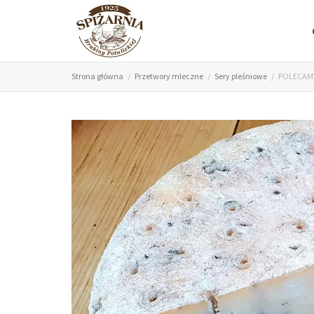
Strona główna
Przetwory mleczne
Sery pleśniowe
POLECAMY: