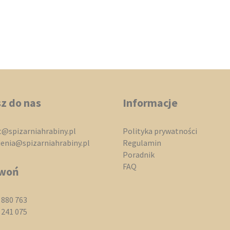
stronie
produktu
z do nas
Informacje
@spizarniahrabiny.pl
Polityka prywatności
nia@spizarniahrabiny.pl
Regulamin
Poradnik
FAQ
woń
 880 763
 241 075