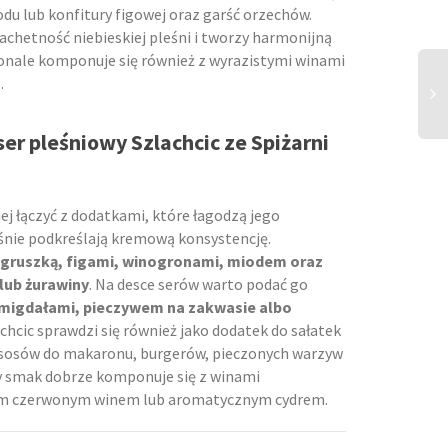
du lub konfitury figowej oraz garść orzechów.
achetność niebieskiej pleśni i tworzy harmonijną
nale komponuje się również z wyrazistymi winami
.
r pleśniowy Szlachcic ze Spiżarni
iej łączyć z dodatkami, które łagodzą jego
eśnie podkreślają kremową konsystencję.
 gruszką, figami, winogronami, miodem oraz
 lub żurawiny
. Na desce serów warto podać go
 migdałami, pieczywem na zakwasie albo
chcic sprawdzi się również jako dodatek do sałatek
, sosów do makaronu, burgerów, pieczonych warzyw
y smak dobrze komponuje się z winami
zym czerwonym winem lub aromatycznym cydrem.