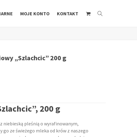
NARNE
MOJE KONTO
KONTAKT
owy „Szlachcic” 200 g
zlachcic”, 200 g
 z niebieską pleśnią o wyrafinowanym,
 go ze świeżego mleka od krów z naszego