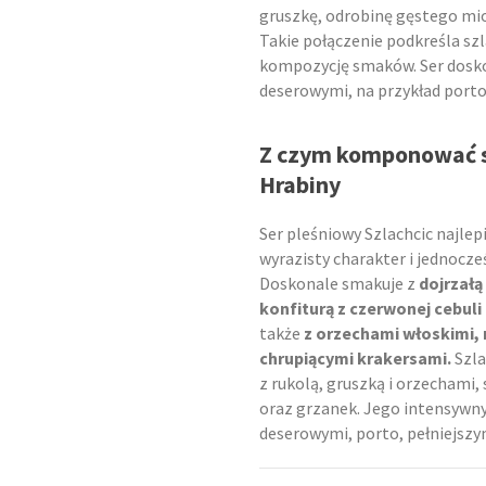
gruszkę, odrobinę gęstego mio
Takie połączenie podkreśla szl
kompozycję smaków. Ser dosko
deserowymi, na przykład porto
Z czym komponować se
Hrabiny
Ser pleśniowy Szlachcic najlep
wyrazisty charakter i jednocz
Doskonale smakuje z
dojrzałą
konfiturą z czerwonej cebuli
także
z orzechami włoskimi,
chrupiącymi krakersami.
Szla
z rukolą, gruszką i orzechami
oraz grzanek. Jego intensywn
deserowymi, porto, pełniejs