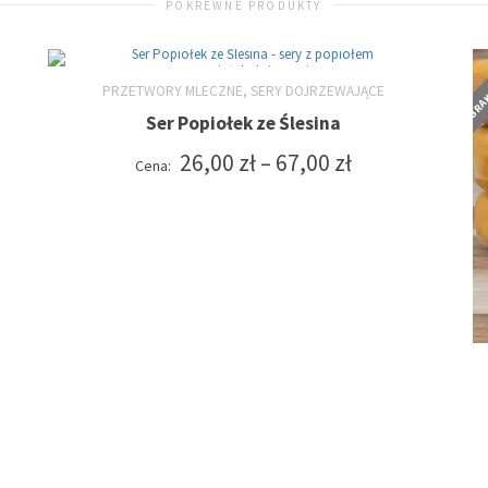
POKREWNE PRODUKTY
BRAK
,
PRZETWORY MLECZNE
SERY DOJRZEWAJĄCE
Ser Popiołek ze Ślesina
WYBIERZ OPCJE
Ten
Zakres
26,00
zł
–
67,00
zł
Cena:
produkt
cen:
od
ma
26,00 zł
do
wiele
67,00 zł
wariantów.
Opcje
można
wybrać
na