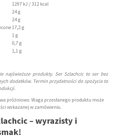
1297 kJ / 312 kcal
24 g
24 g
ycone
17,2 g
1 g
0,7 g
1,1 g
 najświeższe produkty. Ser Szlachcic to ser bez
nych dodatków. Termin przydatności do spożycia to
odukcji.
twa próżniowo. Waga przesłanego produktu może
ości wskazanej w zamówieniu.
lachcic – wyrazisty i
smak!