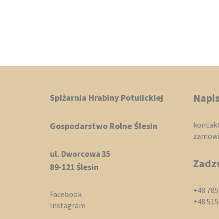
Napis
Spiżarnia Hrabiny Potulickiej
kontakt
Gospodarstwo Rolne Ślesin
zamowie
ul. Dworcowa 35
Zadz
89-121 Ślesin
+48 785
Facebook
+48 515
Instagram