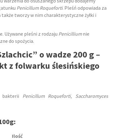
u warzenia do osuszanego skrzepu dodajemy
 gatunku
Penicillum Roqueforti
. Pleśń odpowiada za
a także tworzy w nim charakterystyczne żyłki i
e. Używane pleśni z rodzaju
Penicillium
nie
zne do spożycia.
zlachcic” o wadze 200 g –
t z folwarku ślesińskiego
 bakterii
Penicillum Roqueforti, Saccharomyces
100g:
Ilość