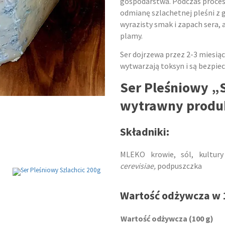
gospodarstwa. Podczas proces
odmianę szlachetnej pleśni z
wyrazisty smak i zapach sera, 
plamy.
Ser dojrzewa przez 2-3 miesiąc
wytwarzają toksyn i są bezpiec
Ser Pleśniowy „S
wytrawny produk
Składniki:
MLEKO krowie, sól, kultury
cerevisiae,
podpuszczka
Wartość odżywcza w 
Wartość odżywcza (100 g)