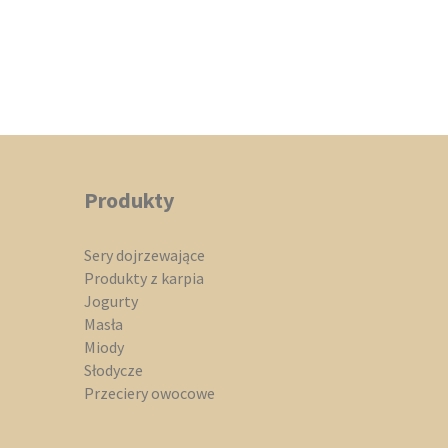
cen:
ma
od
wiele
36,00 zł
do
wariantów.
109,00 zł
Opcje
można
Produkty
wybrać
na
Sery dojrzewające
Produkty z karpia
stronie
Jogurty
Masła
produktu
Miody
Słodycze
Przeciery owocowe