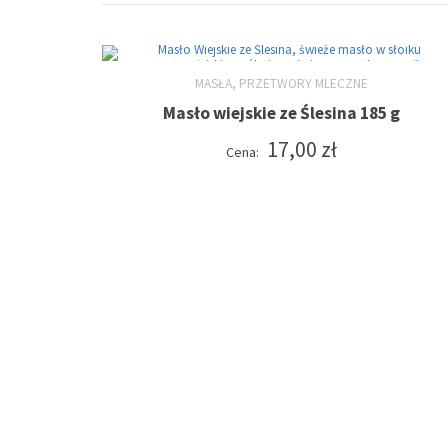
,
MASŁA
PRZETWORY MLECZNE
Masło wiejskie ze Ślesina 185 g
DODAJ DO KOSZYKA
17,00
zł
Cena: