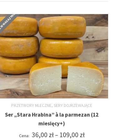
 W MAGAZYNIE
,
PRZETWORY MLECZNE
SERY DOJRZEWAJĄCE
Ser „Stara Hrabina” à la parmezan (12
WYBIERZ OPCJE
Ten
miesięcy+)
produkt
Zakres
36,00
zł
–
109,00
zł
Cena: