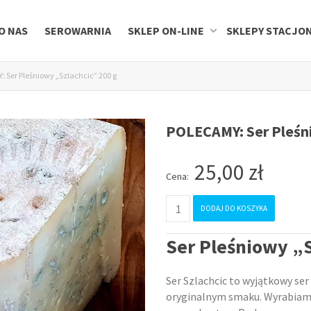
O NAS
SEROWARNIA
SKLEP ON-LINE
SKLEPY STACJO
 Ser Pleśniowy „Szlachcic” 200 g
POLECAMY: Ser Pleśni
25,00
zł
Cena:
ilość
DODAJ DO KOSZYKA
POLECAMY:
Ser
Ser Pleśniowy „S
Pleśniowy
"Szlachcic"
Ser Szlachcic to wyjątkowy ser
200
oryginalnym smaku. Wyrabiamy
g