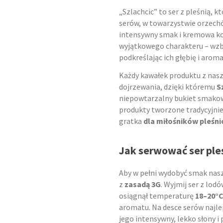
„Szlachcic” to ser z pleśnią, k
serów, w towarzystwie orzechó
intensywny smak i kremowa ko
wyjątkowego charakteru – wzbo
podkreślając ich głębię i aroma
Każdy kawałek produktu z nas
dojrzewania, dzięki któremu
S
niepowtarzalny bukiet smakowy
produkty tworzone tradycyjnie,
gratka
dla miłośników pleśn
Jak serwować ser pl
Aby w pełni wydobyć smak nas
z
zasadą 3G
. Wyjmij ser z lod
osiągnął temperaturę
18–20°
aromatu. Na desce serów najle
jego intensywny, lekko słony i