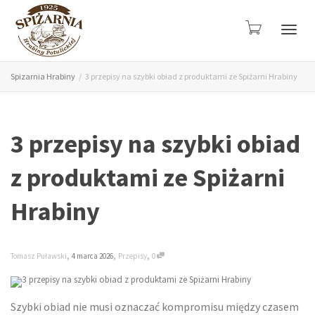
Przeł
Spizarnia Hrabiny
3 przepisy na szybki obiad z produktami ze Spiżarni Hrabiny
nawig
3 przepisy na szybki obiad
z produktami ze Spiżarni
Hrabiny
,
,
,
Tomasz Puławski
4 marca 2026
Przepisy
0
Szybki obiad nie musi oznaczać kompromisu między czasem