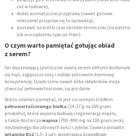
coś w lodówce),
dodać aromatyczne przyprawy (nawet gotowe
mieszanki przypraw się tu sprawdzą),
postawić na krótki czas obróbki termicznej (na patelni
lub w urządzeniu typu air fryer)
O czym warto pamiętać gotując obiad
z serem?
Ser dojrzewający (potocznie zwany serem żółtym) doskonale
się topi, zagęszcza sosy i nadaje potrawom kremową
konsystencję. Dzięki temu nawet kilka składników może
stworzyć pełnowartościowe, sycące danie.
Warto również pamiętać, że jest on cennym źródłem
pełnowartościowego białka
(24-27 g na 100 gram
produktu), które wspiera budowę i regenerację mięśni,
a także dostarcza
wapnia
(700–900 mg na 100 gram sera),
niezbędnego dla zdrowych kości i zębów. Zawiera ponadto
witaminę B12
(1,5–3 µg), wspierającą prawidłowe