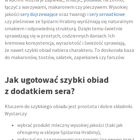
łączyć z warzywami, makaronem czy pieczywem. Wysokiej
jakości
sery dojrzewające
oraz twarogi i
sery serwatkowe
czy pleśniowe ze Spiżarni Hrabiny wyróżniają się naturalnym
smakiem i odpowiednią strukturą. Dzięki temu świetnie
sprawdzają się w prostych, codziennych daniach. Ich
kremowa konsystencja, wyrazistość i świeżość sprawiają,
że nawet szybki obiad nabiera charakteru. To doskonała baza
do makaronów, tostów, sałatek, zapiekanek czy farszów.
Jak ugotować szybki obiad
z dodatkiem sera?
Kluczem do szybkiego obiadu jest prostota i dobre składniki.
Wystarczy:
wybrać produkt mleczny wysokiej jakości (taki jak
oferujemy w sklepie Spiżarnia Hrabiny),
połączyć go z sezonowymi warzywami (na pewno masz