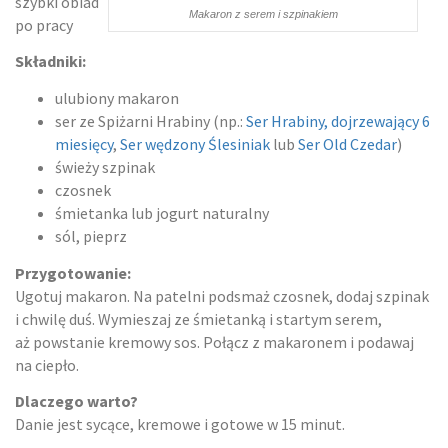
szybki obiad
Makaron z serem i szpinakiem
po pracy
Składniki:
ulubiony makaron
ser ze Spiżarni Hrabiny (np.:
Ser Hrabiny, dojrzewający 6
miesięcy
,
Ser wędzony Ślesiniak
lub
Ser Old Czedar
)
świeży szpinak
czosnek
śmietanka lub jogurt naturalny
sól, pieprz
Przygotowanie:
Ugotuj makaron. Na patelni podsmaż czosnek, dodaj szpinak
i chwilę duś. Wymieszaj ze śmietanką i startym serem,
aż powstanie kremowy sos. Połącz z makaronem i podawaj
na ciepło.
Dlaczego warto?
Danie jest sycące, kremowe i gotowe w 15 minut.