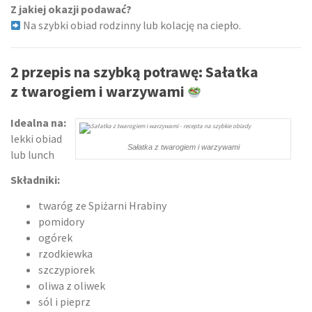
Z jakiej okazji podawać?
Na szybki obiad rodzinny lub kolację na ciepło.
2 przepis na szybką potrawę: Sałatka
z twarogiem i warzywami
Idealna na:
lekki obiad
Sałatka z twarogiem i warzywami
lub lunch
Składniki:
twaróg ze Spiżarni Hrabiny
pomidory
ogórek
rzodkiewka
szczypiorek
oliwa z oliwek
sól i pieprz