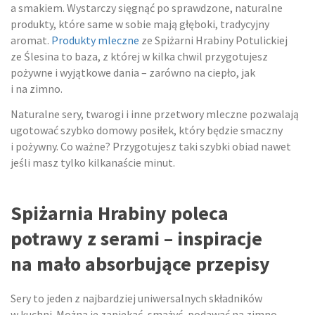
a smakiem. Wystarczy sięgnąć po sprawdzone, naturalne
produkty, które same w sobie mają głęboki, tradycyjny
aromat.
Produkty mleczne
ze Spiżarni Hrabiny Potulickiej
ze Ślesina to baza, z której w kilka chwil przygotujesz
pożywne i wyjątkowe dania – zarówno na ciepło, jak
i na zimno.
Naturalne sery, twarogi i inne przetwory mleczne pozwalają
ugotować szybko domowy posiłek, który będzie smaczny
i pożywny. Co ważne? Przygotujesz taki szybki obiad nawet
jeśli masz tylko kilkanaście minut.
Spiżarnia Hrabiny poleca
potrawy z serami – inspiracje
na mało absorbujące przepisy
Sery to jeden z najbardziej uniwersalnych składników
w kuchni. Można je zapiekać, smażyć, podawać na zimno,