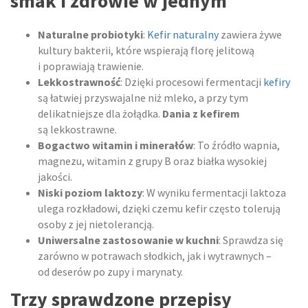
smak i zdrowie w jednym
Naturalne probiotyki
:
Kefir naturalny
zawiera żywe
kultury bakterii, które wspierają florę jelitową
i poprawiają trawienie.
Lekkostrawność
: Dzięki procesowi fermentacji
kefiry
są łatwiej przyswajalne niż mleko, a przy tym
delikatniejsze dla żołądka.
Dania z kefirem
są lekkostrawne.
Bogactwo witamin i minerałów
: To źródło wapnia,
magnezu, witamin z grupy B oraz białka wysokiej
jakości.
Niski poziom laktozy
: W wyniku fermentacji laktoza
ulega rozkładowi, dzięki czemu kefir często tolerują
osoby z jej nietolerancją.
Uniwersalne zastosowanie w kuchni
: Sprawdza się
zarówno w potrawach słodkich, jak i wytrawnych –
od deserów po zupy i marynaty.
Trzy sprawdzone przepisy