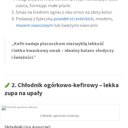
ciasta, formując małe placki.
Smaż na średnim ogniu z obu stron na złoty kolor.
Podawaj z łyżeczką
powideł strzeleckich
, miodem,
musem owocowym
lub świeżymi owocami.
„Kefir nadaje placuszkom niezwykłą lekkość
i lekko kwaskowy smak – idealny balans słodyczy
i świeżości.”
2.
Chłodnik ogórkowo-kefirowy – lekka
zupa na upały
Chłodnik ogórkowo-kefirowy
Składniki (na 4 porcje):