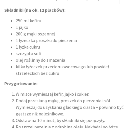
Składniki (na ok. 12 placków):
250 ml kefiru
1 jajko
200 g mąki pszennej
1 łyżeczka proszku do pieczenia
1 łyżka cukru
szczypta soli
olej roślinny do smażenia
kilka łyżeczek przecieru owocowego lub powideł
strzeleckich bez cukru
Przygotowanie:
W misce wymieszaj kefir, jajko i cukier.
Dodaj przesianą mąkę, proszek do pieczenia i sól.
Wymieszaj do uzyskania gładkiego ciasta – powinno być
gęstsze niż naleśnikowe.
Odstaw na 10 minut, by składniki się połączyły.
Rozgrzej patelnię z odrobiną oleju. Nakładaj po łyżce