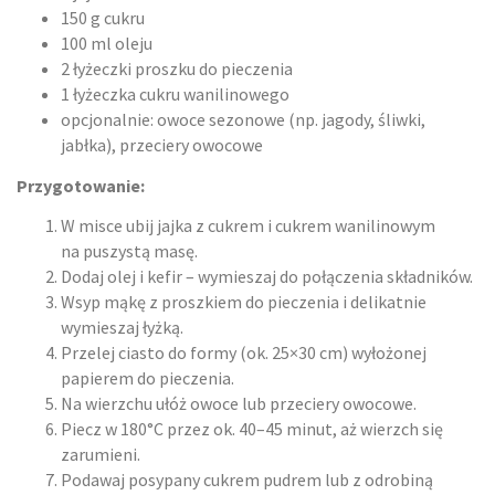
150 g cukru
100 ml oleju
2 łyżeczki proszku do pieczenia
1 łyżeczka cukru wanilinowego
opcjonalnie: owoce sezonowe (np. jagody, śliwki,
jabłka), przeciery owocowe
Przygotowanie:
W misce ubij jajka z cukrem i cukrem wanilinowym
na puszystą masę.
Dodaj olej i kefir – wymieszaj do połączenia składników.
Wsyp mąkę z proszkiem do pieczenia i delikatnie
wymieszaj łyżką.
Przelej ciasto do formy (ok. 25×30 cm) wyłożonej
papierem do pieczenia.
Na wierzchu ułóż owoce lub przeciery owocowe.
Piecz w 180°C przez ok. 40–45 minut, aż wierzch się
zarumieni.
Podawaj posypany cukrem pudrem lub z odrobiną