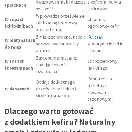
kwaskowy smak i dłuższą
z kefirem, babka
i plackach
świeżość
kefirówka
Wprowadza orzeźwienie
W zupach
Chłodnik
i delikatną kremową
i chłodnikach
ogórkowo-kefir
konsystencję
Zmiękcza włókna, nadaje
Kurczak
W marynatach
soczystość i subtelny
w marynacie kefir-
do mięs
aromat
czosnek
Zastępuje śmietanę,
W sosach
Sos koperkowy
nadając lekkości
i dressingach
na kefirze
i świeżości
Panna cotta
Dodaje delikatnego
na kefirze
W deserach
orzeźwienia i lekkości
z owocami
słodkim smakom
sezonowymi
Dlaczego warto gotować
z dodatkiem kefiru? Naturalny