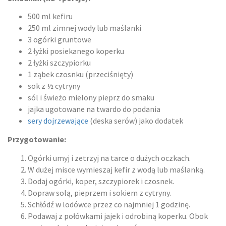
500 ml kefiru
250 ml zimnej wody lub maślanki
3 ogórki gruntowe
2 łyżki posiekanego koperku
2 łyżki szczypiorku
1 ząbek czosnku (przeciśnięty)
sok z ½ cytryny
sól i świeżo mielony pieprz do smaku
jajka ugotowane na twardo do podania
sery dojrzewające
(deska serów) jako dodatek
Przygotowanie:
Ogórki umyj i zetrzyj na tarce o dużych oczkach.
W dużej misce wymieszaj kefir z wodą lub maślanką.
Dodaj ogórki, koper, szczypiorek i czosnek.
Dopraw solą, pieprzem i sokiem z cytryny.
Schłódź w lodówce przez co najmniej 1 godzinę.
Podawaj z połówkami jajek i odrobiną koperku. Obok