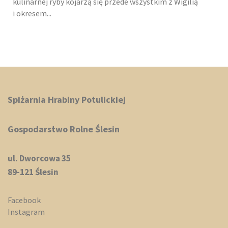
kulinarnej ryby kojarzą się przede wszystkim z Wigilią
i okresem...
Spiżarnia Hrabiny Potulickiej
Gospodarstwo Rolne Ślesin
ul. Dworcowa 35
89-121 Ślesin
Facebook
Instagram