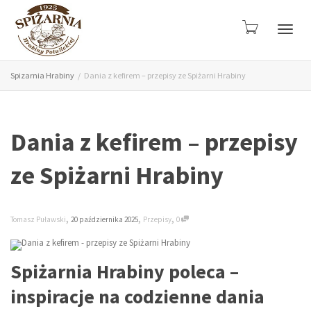
Przeł
Spizarnia Hrabiny
Dania z kefirem – przepisy ze Spiżarni Hrabiny
nawig
Dania z kefirem – przepisy
ze Spiżarni Hrabiny
,
,
,
Tomasz Puławski
20 października 2025
Przepisy
0
Spiżarnia Hrabiny poleca –
inspiracje na codzienne dania