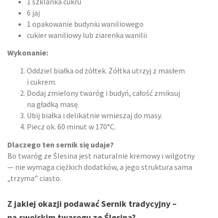
1 szklanka cukru
6 jaj
1 opakowanie budyniu waniliowego
cukier waniliowy lub ziarenka wanilii
Wykonanie:
Oddziel białka od żółtek. Żółtka utrzyj z masłem
i cukrem.
Dodaj zmielony twaróg i budyń, całość zmiksuj
na gładką masę.
Ubij białka i delikatnie wmieszaj do masy.
Piecz ok. 60 minut w 170°C.
Dlaczego ten sernik się udaje?
Bo twaróg ze Ślesina jest naturalnie kremowy i wilgotny
— nie wymaga ciężkich dodatków, a jego struktura sama
„trzyma” ciasto.
Z jakiej okazji podawać Sernik tradycyjny –
na swojskim twarogu ze Ślesina?