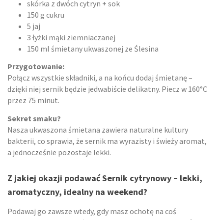
skórka z dwóch cytryn + sok
150 g cukru
5 jaj
3 łyżki mąki ziemniaczanej
150 ml śmietany ukwaszonej ze Ślesina
Przygotowanie:
Połącz wszystkie składniki, a na końcu dodaj śmietanę –
dzięki niej sernik będzie jedwabiście delikatny. Piecz w 160°C
przez 75 minut.
Sekret smaku?
Nasza ukwaszona śmietana zawiera naturalne kultury
bakterii, co sprawia, że sernik ma wyrazisty i świeży aromat,
a jednocześnie pozostaje lekki.
Z jakiej okazji podawać Sernik cytrynowy – lekki,
aromatyczny, idealny na weekend?
Podawaj go zawsze wtedy, gdy masz ochotę na coś