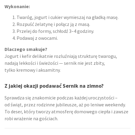
Wykonanie:
Twaróg, jogurt i cukier wymieszaj na gładką masę.
Rozpuść żelatynę i połącz ją z masą.
Przelej do formy, schłodź 3–4 godziny.
Podawaj z owocami.
Dlaczego smakuje?
Jogurt i kefir delikatnie rozluźniają strukturę twarogu,
nadają lekkości i świeżości — sernik nie jest zbity,
tylko kremowy i aksamitny.
Z jakiej okazji podawać Sernik na zimno?
Sprawdza się znakomicie podczas każdej uroczystości –
od świąt, przez rodzinne jubileusze, aż po leniwe weekendy.
To deser, który tworzy atmosferę domowego ciepła i zawsze
robi wrażenie na gościach.