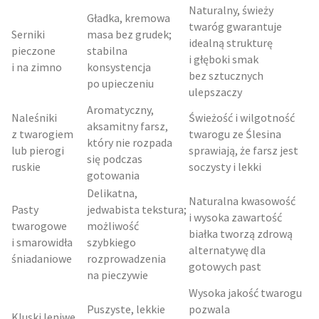
Naturalny, świeży
Gładka, kremowa
twaróg gwarantuje
Serniki
masa bez grudek;
idealną strukturę
pieczone
stabilna
i głęboki smak
i na zimno
konsystencja
bez sztucznych
po upieczeniu
ulepszaczy
Aromatyczny,
Naleśniki
Świeżość i wilgotność
aksamitny farsz,
z twarogiem
twarogu ze Ślesina
który nie rozpada
lub pierogi
sprawiają, że farsz jest
się podczas
ruskie
soczysty i lekki
gotowania
Delikatna,
Naturalna kwasowość
Pasty
jedwabista tekstura;
i wysoka zawartość
twarogowe
możliwość
białka tworzą zdrową
i smarowidła
szybkiego
alternatywę dla
śniadaniowe
rozprowadzenia
gotowych past
na pieczywie
Wysoka jakość twarogu
Puszyste, lekkie
pozwala
Kluski leniwe