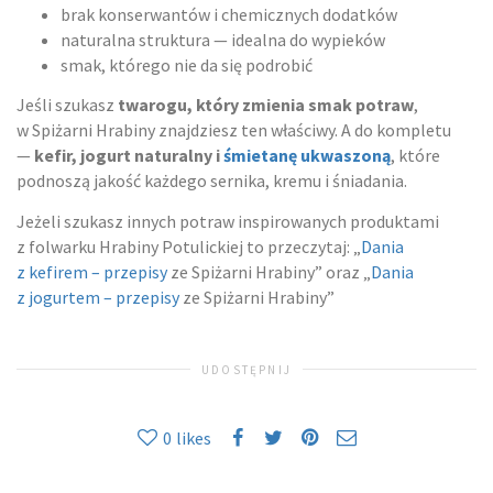
brak konserwantów i chemicznych dodatków
naturalna struktura — idealna do wypieków
smak, którego nie da się podrobić
Jeśli szukasz
twarogu, który zmienia smak potraw
,
w Spiżarni Hrabiny znajdziesz ten właściwy. A do kompletu
—
kefir, jogurt naturalny i
śmietanę ukwaszoną
, które
podnoszą jakość każdego sernika, kremu i śniadania.
Jeżeli szukasz innych potraw inspirowanych produktami
z folwarku Hrabiny Potulickiej to przeczytaj: „
Dania
z kefirem – przepisy
ze Spiżarni Hrabiny” oraz „
Dania
z jogurtem – przepisy
ze Spiżarni Hrabiny”
UDOSTĘPNIJ
0
likes