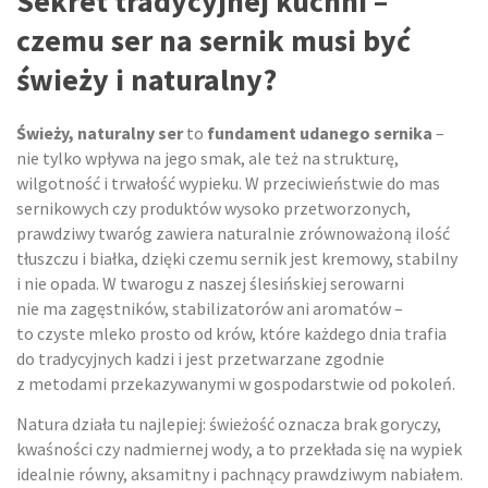
Sekret tradycyjnej kuchni –
czemu ser na sernik musi być
świeży i naturalny?
Świeży, naturalny ser
to
fundament udanego sernika
–
nie tylko wpływa na jego smak, ale też na strukturę,
wilgotność i trwałość wypieku. W przeciwieństwie do mas
sernikowych czy produktów wysoko przetworzonych,
prawdziwy twaróg zawiera naturalnie zrównoważoną ilość
tłuszczu i białka, dzięki czemu sernik jest kremowy, stabilny
i nie opada. W twarogu z naszej ślesińskiej serowarni
nie ma zagęstników, stabilizatorów ani aromatów –
to czyste mleko prosto od krów, które każdego dnia trafia
do tradycyjnych kadzi i jest przetwarzane zgodnie
z metodami przekazywanymi w gospodarstwie od pokoleń.
Natura działa tu najlepiej: świeżość oznacza brak goryczy,
kwaśności czy nadmiernej wody, a to przekłada się na wypiek
idealnie równy, aksamitny i pachnący prawdziwym nabiałem.