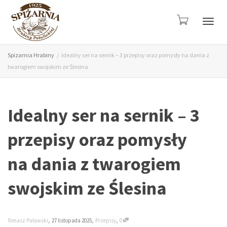
Przeł
Spizarnia Hrabiny
Idealny ser na sernik – 3 przepisy oraz pomysły na dania z
twarogiem swojskim ze Ślesina
nawig
Idealny ser na sernik – 3
przepisy oraz pomysły
na dania z twarogiem
swojskim ze Ślesina
,
,
,
Tomasz Puławski
27 listopada 2025
Przepisy
0