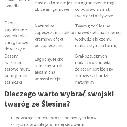
ciasto, które nie jest
na ograniczenie mąki,
i knedle
zbite ani gumowe
co poprawia smak
i wartości odżywcze
Dania
Naturalne
Twaróg ze Ślesina
zapiekane –
zagęszczenie i lekko
nie wydziela nadmiernej
zapiekanki,
kremowy efekt
wody, dzięki czemu
tarty, farsze
po zapieczeniu
dania trzymają formę
do warzyw
Desery
Brak sztucznych
Łagodny, lekko
na zimno –
dodatków sprawia,
mleczny smak;
serowe musy,
że deser jest lżejszy,
aksamitna
kremy, mini
zdrowszy i bardziej
konsystencja
serniczki
naturalny
Dlaczego warto wybrać swojski
twaróg ze Ślesina?
powstaje z mleka prosto od naszych krów
ręczna produkcja w małej serowarni